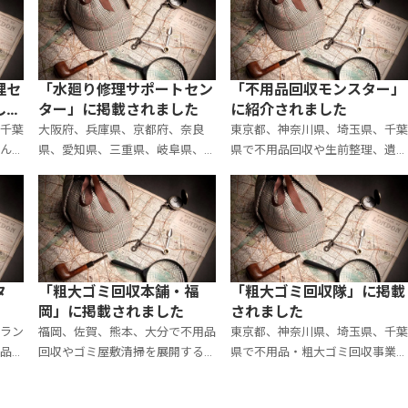
社レポートが紹介されました。
タリング会社の口コミ」に、大
掲載ページはコチラ https:/
探偵社レポートが掲載されまし
た。 掲
理セ
「水廻り修理サポートセン
「不用品回収モンスター」
し
ター」に掲載されました
に紹介されました
千葉
大阪府、兵庫県、京都府、奈良
東京都、神奈川県、埼玉県、千
んな
県、愛知県、三重県、岐阜県、東
県で不用品回収や生前整理、遺
公式
京都、神奈川県、埼玉県、千葉県
整理、ゴミ屋敷清掃を展開して
トが
で水道修理事業を展開する「水廻
る「不用品回収モンスター」の
ジは
り修理サポートセンター」の公式
式サイトに、大手探偵社レポー
サイトに大手探偵社レポートが掲
が取り上げられました。 掲載ペ
載されました。
ージは
タ
「粗大ゴミ回収本舗・福
「粗大ゴミ回収隊」に掲載
岡」に掲載されました
されました
ラン
福岡、佐賀、熊本、大分で不用品
東京都、神奈川県、埼玉県、千
品回
回収やゴミ屋敷清掃を展開する
県で不用品・粗大ゴミ回収事業
トに
「粗大ゴミ回収本舗・福岡」の公
展開する「粗大ゴミ回収隊」の
れま
式サイトに、大手探偵社レポート
式サイトに大手探偵社レポート