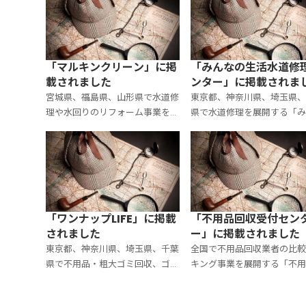
です。この度、大手探偵社レポー
https://cleanlife-
トがこのサイトに紹介されまし
center.com/int
た。 掲
「マルキンクリーン」に掲
「みんなの生活⽔道修
載されました
ンター」に掲載されま
た。
宮城県、福島県、山形県で水道修
東京都、神奈川県、埼玉県、
理や水回りのリフォーム事業を展
県で水道修理を展開する「み
開する「マルキンクリーン」の公
の生活⽔道修理センター」の
式サイトに、大手探偵社レポート
サイトに、大手探偵社レポー
が掲載されました。 掲載ページ
掲載されました。 掲載ペー
はコチラ https://mk-clean
コチラ https://minsu
「ワンナップLIFE」に掲載
「不用品回収受付セン
されました
ー」に掲載されました
東京都、神奈川県、埼玉県、千葉
全国で不用品回収業者の比較
県で不用品・粗大ゴミ回収、ゴミ
キング事業を展開する「不用
屋敷清掃、遺品整理サービスを展
収受付センター」の公式サイ
開している「ワンナップLIFE」の
大手探偵社レポートが掲載さ