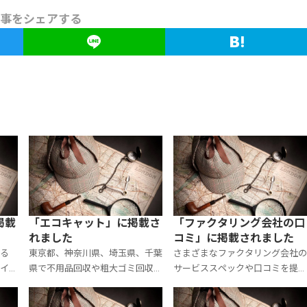
事をシェアする
掲載
「エコキャット」に掲載さ
「ファクタリング会社の口
れました
コミ」に掲載されました
る
東京都、神奈川県、埼玉県、千葉
さまざまなファクタリング会社
イト
県で不用品回収や粗大ゴミ回収、
サービススペックや口コミを提
介さ
遺品整理を行っている「エコキャ
する日本最大のファクタリング
チラ
ット」の公式サイトに、大手探偵
社の口コミ比較サイトの「ファ