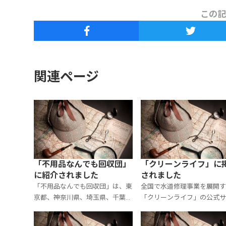
この記
関連ページ
「不用品なんでも回収団」
「クリーンライフ」に
に紹介されました
されました
「不用品なんでも回収団」は、東
全国で水道修理事業を展開す
京都、神奈川県、埼玉県、千葉県
「クリーンライフ」の公式サ
にて、不用品回収やゴミ屋敷の清
に、大手探偵社レポートが紹
掃、遺品整理を手掛けるサービス
れました。 掲載ページはコ