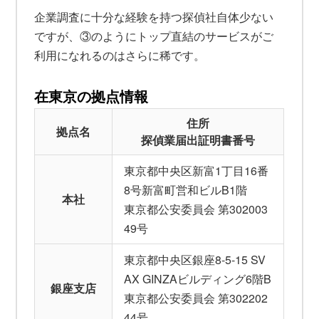
企業調査に十分な経験を持つ探偵社自体少ない
ですが、③のようにトップ直結のサービスがご
利用になれるのはさらに稀です。
在東京の拠点情報
住所
拠点名
探偵業届出証明書番号
東京都中央区新富1丁目16番
8号新富町営和ビルB1階
本社
東京都公安委員会 第302003
49号
東京都中央区銀座8-5-15 SV
AX GINZAビルディング6階B
銀座支店
東京都公安委員会 第302202
44号