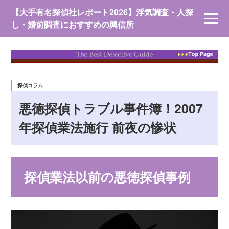
【大手有名探偵社レポート2026】浮気調査・人探
し・婚前調査におすすめの興信所
探偵コラム
悪徳探偵トラブル事件簿！2007
年探偵業法施行 前夜の惨状
探偵業法以前の悪徳探偵事例