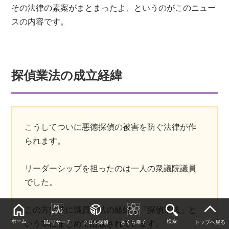
その法律の素案がまとまったよ、というのがこのニュー
スの内容です。
探偵業法の成立経緯
こうしてついに悪徳探偵の被害を防ぐ法律が作
られます。
リーダーシップを担ったのは一人の衆議院議員
でした。
この方は後に議員立法の経緯を「探偵業法」と
いう本にまとめて出版されています。
ホーム
検索
MJリサーチ
クロル探偵
さくら幸子
トップへ戻る