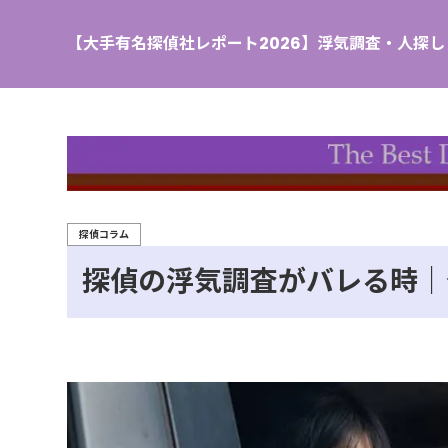
【大手有名探偵社レポート2026】浮気調査・人探
探偵コラム
探偵の浮気調査がバレる時｜