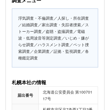
調査メニュー
浮気調査・不倫調査／人探し・所在調査
／結婚調査／家出調査・失踪者捜索／ス
トーカー調査／盗聴・盗撮調査／電磁
波・低周波音等測定調査／いじめ・嫌が
らせ調査／ハラスメント調査／ペット捜
索調査／企業調査／証拠・監視調査／各
種鑑定調査
札幌本社の情報
北海道公安委員会 第100701
届出番号
17号
札幌市北区北7条西1丁目2番