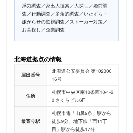
浮気調査／家出人捜索／人探し／婚前調
査／行動調査／多角的調査／いたずら・
嫌がらせの監視調査／ストーカー対策／
お墓探し／企業調査
北海道拠点の情報
北海道公安委員会 第102300
届出番号
16号
札幌市中央区南10条西10-1-2
住所
0 さくらビル6F
札幌市電「山鼻9条」駅から
最寄り駅
徒歩9分、地下鉄「西11丁
目」駅から徒歩17分