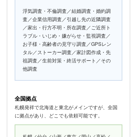
浮気調査・不倫調査／結婚調査・婚約調
査／企業信用調査／引越し先の近隣調査
／家出・行方不明・所在調査／ご近所ト
ラブル・いじめ・嫌がらせ・監視調査／
お子様・高齢者の見守り調査／GPSレン
タル／ストーカー調査／家計図作成・先
祖調査／生前対策・終活サポート／その
他調査
全国拠点
札幌発祥で北海道と東北がメインですが、全国
に拠点があり、どこでも依頼可能です。
札幌／仙台／山形／東京／岡山／高松／