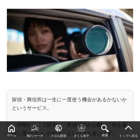
探偵・興信所は一生に一度使う機会があるかないか
というサービス。
「情報がなくて困る」「悪徳探偵が心配」「何を基
準に選べばいいのか？」という方も多いはず。
ホーム
検索
MJリサーチ
クロル探偵
さくら幸子
トップへ戻る