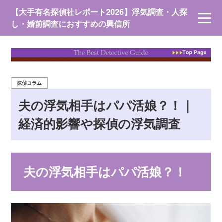
【大手有名探偵社レポート2026】浮気調査・人探
し・婚前調査におすすめの興信所
探偵コラム
夫の浮気相手はパパ活娘？！｜
経済的影響や探偵の浮気調査
夫の浮気相手はパパ活娘？！