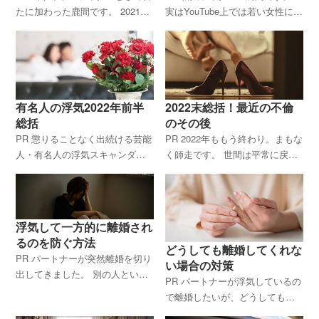
たに加わった鹿間です。 2021年
実はYouTube上では若い女性にモ
1月、これがデビュー記事になり
テたい男性向けの恋愛講座が増
ます。 昨年、世間を賑せた芸能
えてきている。 恋愛について講
人・有名人の浮気スキャンダル
義をするのは、結婚回数が多い
を簡単にまとめてみました
女性、銀座のホステスとし
有名人の浮気2022年前半
2022末総括！最近の不倫
総括
のその後
PR 懲りることなく出続ける芸能
PR 2022年ももう終わり。まもな
人・有名人の浮気スキャンダ
く師走です。 世間は平常に戻り
ル。 コロナパンデミックが明け
つつあるようですが、その一方
そうでなかなか明けなかった今
でコロナ第８波が徐々に迫って
年の前半は、スポーツ選手が多
いるようにも見えます。 何度も
かったようです。 当サイト専属
ぶりかえすコロナに翻弄され
浮気して一方的に離婚され
ライ
るのを防ぐ方法
どうしても離婚してくれな
PR パートナーが突然離婚を切り
い場合の対策
出してきました。 別の人といっ
PR パートナーが浮気しているの
しょになりたいので別れてほし
で離婚したいが、どうしても別
いそうです。 話も聞かず、何も
れてくれない場合、どうしたら