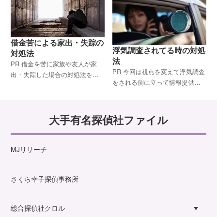
くれずに一方的に捨てられそう
いいのか？ 離婚調停・裁判に進
です。 今回はこの事態へ
む方法もあるが、それ以外のア
プローチはないのか？ 今回はこ
の
借金苦による家出・失踪の
浮気調査されてる時の対処
対処法
法
PR 借金を苦に家族や友人が家
PR 今回は視点を変えて浮気調査
出・失踪した場合の対処法をま
をされる側に立って情報提供し
とめました。 状況に応じて、探
てみます。 下記のような内容に
偵や弁護士の力を借りながら、
ついて、ご紹介します。 浮気調
解決しましょう。 人探しに強い
査されているかどうか知る方法
大手有名探偵社ファイル
大手興信所リスト
パートナーは調査目的と次の
MJリサーチ
さくら幸子探偵事務所
総合探偵社クロル