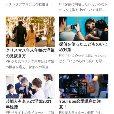
ッチングアプリはどの程度使わ
PR 探偵に関連したいろいろなト
れているのか？ どんなアプリが
ピックを取り上げていく連載記
あるのか？浮気を把握するには
事です。 探偵はどんなスマホア
どうすればいいか？ そうしたト
プリを調査に役立てているの
ピックについてお話します。
か？ 本日のテーマはこれです。
浮気調査の全知識＋お
探偵を使ったこどものいじ
め対策
クリスマス年末年始の浮気
PR 「いじめっ子は昔からいた」
の見抜き方
とか「いじめられる側にも原因
PR クリスマスと年末年始は浮気
がある」と言う人もいますが、
の機会が増え、探偵への調査依
今のいじめの現状を知らない人
頼も増す時期です。 この時期、
です。 本当に陰湿で凄惨な行為
パートナーの不審な行動にやき
が行われるようになっており、
もきしている人も多いでしょ
自殺や殺人
う。 MJリサーチの若梅探偵がこ
の
芸能人有名人の浮気2021
YouTube恋愛講座に注
年総括
意！
PR 当サイトのライターとして新
PR 新人ライターの鹿間です。