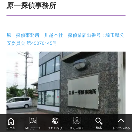
原一探偵事務所
原一探偵事務所 川越本社 探偵業届出番号：埼玉県公
安委員会 第43070145号
ホーム
検索
MJリサーチ
クロル探偵
さくら幸子
トップへ戻る