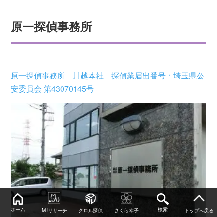
原一探偵事務所
原一探偵事務所 川越本社 探偵業届出番号：埼玉県公
安委員会 第43070145号
ホーム
検索
MJリサーチ
クロル探偵
さくら幸子
トップへ戻る