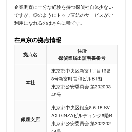
企業調査に十分な経験を持つ探偵社自体少ない
ですが、③のようにトップ直結のサービスがご
利用になれるのはさらに稀です。
在東京の拠点情報
住所
拠点名
探偵業届出証明書番号
東京都中央区新富1丁目16番
8号新富町営和ビルB1階
本社
東京都公安委員会 第302003
49号
東京都中央区銀座8-5-15 SV
AX GINZAビルディング6階B
銀座支店
東京都公安委員会 第302202
44号