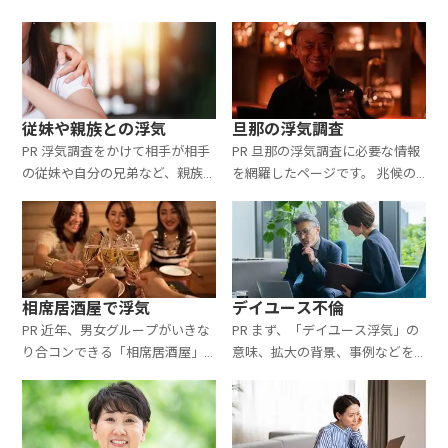
安、まして事務所に行くとなる
いうケースは時々あります。 そ
と緊張を感じる人が多いと思い
ういう場合、証拠、慰謝料、離
ます。 浮気調査を頼む時、どん
婚裁判に違いは出てくるのか？
な流
さらに、これまでの夫婦生活を
どう捉え
従妹や親族との浮気
旦那の浮気調査
PR 浮気調査をかけて相手が相手
PR 旦那の浮気調査に必要な情報
の従妹や自分の兄弟など、親族
を網羅したページです。 兆候の
と判明することがあります。 そ
つかみ方、探偵の選び方や料金
ういう場合、どんなことになっ
目安、調査後に取るべき行動…
ていくのかをまとめたページで
すべて網羅されています。 浮気
す。 浮気調査の全知識＋
調査専門 そよか
相席居酒屋で浮気
デイユース不倫
PR 近年、男女グループがいきな
PR まず、「デイユース浮気」の
り合コンできる「相席居酒屋」
意味、拡大の背景、事例などを
というものが流行しています。
紹介しています。 浮気調査はラ
独身かどうかをチェックしてい
ブホテルより高難易度です。 そ
るわけではないので、当然不倫
の理由と探偵社の選び方、おす
も起きています。 旦那さんはこ
すめ探偵社なども紹介していま