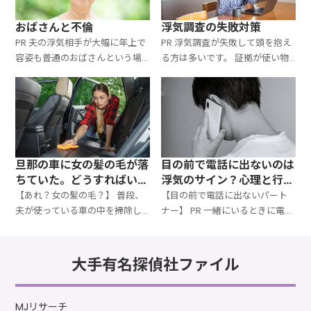
っ
す
おばさんと不倫
浮気調査の失敗対策
PR 夫の浮気相手が大幅に年上で
PR 浮気調査が失敗して頭を抱え
容姿も普通のおばさんという場
る方は多いです。 証拠が使い物
合があります。 どういう心理で
にならないが、返金や調査のや
そういう選択をするのか、など
り直しにはなかなか応じてくれ
についてまとめたページです。
ない。 他社で再調査するにも、
浮気調査専門 そよかぜ探
しっかりした探偵社をどうやっ
て
旦那の車に女の髪の毛が落
目の前で電話に出ないのは
ちていた。どうすればい
浮気のサイン？心理と行動
い？｜浮気を確認する方法
から真相を見抜く完全ガイ
【あれ？女の髪の毛？】 普段、
【目の前で電話に出ないパート
ド
夫が使っている車の中を掃除し
ナー】 PR 一緒にいるときに電話
ていて女性の髪の毛を発見！ 自
が鳴ったのに、なぜか自分の前
分は黒髪なのに茶髪の毛 自分は
で出ない。 「誰からの電話？」
ショートなのに長い髪の毛 自分
と聞いても、「仕事関係」「間
大手有名探偵社ファイル
とは違う細い髪質
違い電話」など、曖昧な答えし
か返っ
MJリサーチ