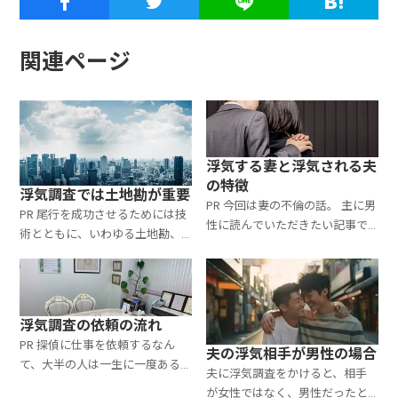
関連ページ
浮気する妻と浮気される夫
の特徴
浮気調査では土地勘が重要
PR 今回は妻の不倫の話。 主に男
PR 尾行を成功させるためには技
性に読んでいただきたい記事で
術とともに、いわゆる土地勘、
す。 男と女の浮気行動はかなり
つまり各地の交通事情・土地柄
大きな傾向の差があります。 も
に精通していることが欠かせま
ちろん例外もあるのですが、全
せん。 土地勘がないと次の行き
体傾向を見るとやはり今
先が予測できず、先回りなども
浮気調査の依頼の流れ
できません
PR 探偵に仕事を依頼するなん
夫の浮気相手が男性の場合
て、大半の人は一生に一度ある
夫に浮気調査をかけると、相手
かないかです。 電話するのも不
が女性ではなく、男性だったと