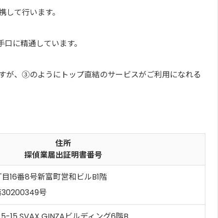
携して行います。
手口に精通しています。
すが、③のようにトップ直結のサービスがご利用になれる
住所
探偵業届出証明書番号
目16番8号新富町営和ビルB1階
0200349号
15 SVAX GINZAビルディング6階B