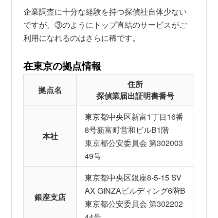
企業調査に十分な経験を持つ探偵社自体少ない
ですが、③のようにトップ直結のサービスがご
利用になれるのはさらに稀です。
在東京の拠点情報
住所
拠点名
探偵業届出証明書番号
東京都中央区新富1丁目16番
8号新富町営和ビルB1階
本社
東京都公安委員会 第302003
49号
東京都中央区銀座8-5-15 SV
AX GINZAビルディング6階B
銀座支店
東京都公安委員会 第302202
44号