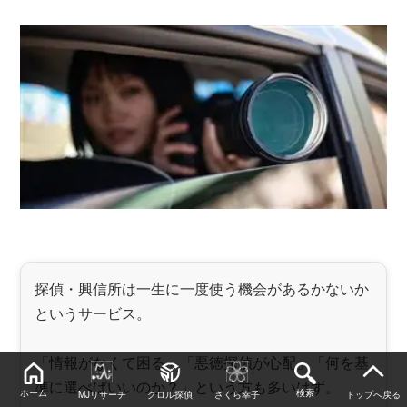
探偵・興信所は一生に一度使う機会があるかないか
というサービス。
「情報がなくて困る」「悪徳探偵が心配」「何を基
準に選べばいいのか？」という方も多いはず。
ホーム
検索
MJリサーチ
クロル探偵
さくら幸子
トップへ戻る