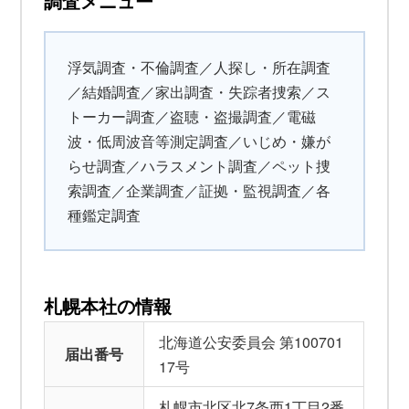
調査メニュー
浮気調査・不倫調査／人探し・所在調査
／結婚調査／家出調査・失踪者捜索／ス
トーカー調査／盗聴・盗撮調査／電磁
波・低周波音等測定調査／いじめ・嫌が
らせ調査／ハラスメント調査／ペット捜
索調査／企業調査／証拠・監視調査／各
種鑑定調査
札幌本社の情報
北海道公安委員会 第100701
届出番号
17号
札幌市北区北7条西1丁目2番