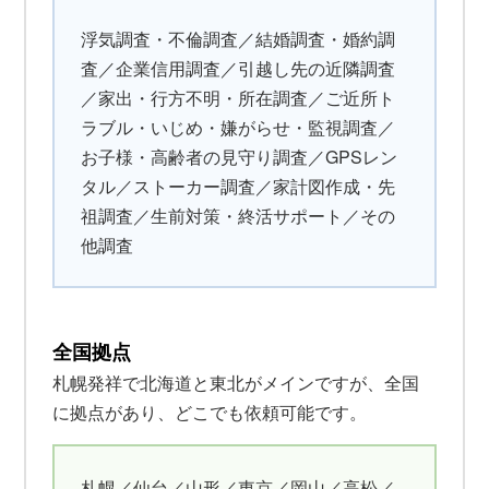
浮気調査・不倫調査／結婚調査・婚約調
査／企業信用調査／引越し先の近隣調査
／家出・行方不明・所在調査／ご近所ト
ラブル・いじめ・嫌がらせ・監視調査／
お子様・高齢者の見守り調査／GPSレン
タル／ストーカー調査／家計図作成・先
祖調査／生前対策・終活サポート／その
他調査
全国拠点
札幌発祥で北海道と東北がメインですが、全国
に拠点があり、どこでも依頼可能です。
札幌／仙台／山形／東京／岡山／高松／