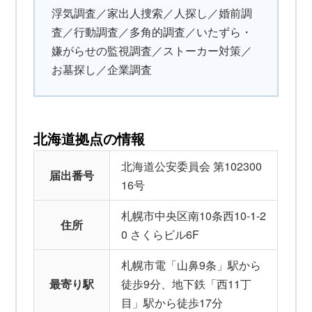
浮気調査／家出人捜索／人探し／婚前調
査／行動調査／多角的調査／いたずら・
嫌がらせの監視調査／ストーカー対策／
お墓探し／企業調査
北海道拠点の情報
北海道公安委員会 第102300
届出番号
16号
札幌市中央区南10条西10-1-2
住所
0 さくらビル6F
札幌市電「山鼻9条」駅から
最寄り駅
徒歩9分、地下鉄「西11丁
目」駅から徒歩17分