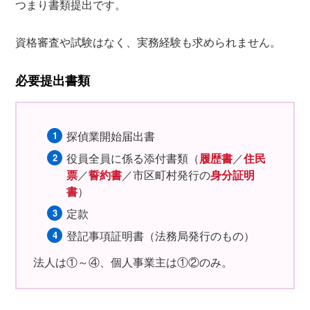
つまり書類提出です。
資格審査や試験はなく、実務経験も求められません。
必要提出書類
探偵業開始届出書
役員全員に係る添付書類（
履歴書
／
住民
票
／
誓約書
／市区町村発行の
身分証明
書
）
定款
登記事項証明書（法務局発行のもの）
法人は①～④、個人事業主は①②のみ。