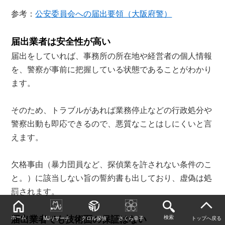
参考：
公安委員会への届出要領（大阪府警）
届出業者は安全性が高い
届出をしていれば、事務所の所在地や経営者の個人情報
を、警察が事前に把握している状態であることがわかり
ます。
そのため、トラブルがあれば業務停止などの行政処分や
警察出動も即応できるので、悪質なことはしにくいと言
えます。
欠格事由（暴力団員など、探偵業を許されない条件のこ
と。）に該当しない旨の誓約書も出しており、虚偽は処
罰されます。
届出業者でも技術面の保証はない
ホーム
検索
MJリサーチ
クロル探偵
さくら幸子
トップへ戻る