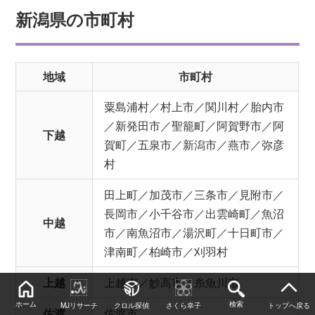
新潟県の市町村
地域
市町村
粟島浦村／村上市／関川村／胎内市
／新発田市／聖籠町／阿賀野市／阿
下越
賀町／五泉市／新潟市／燕市／弥彦
村
田上町／加茂市／三条市／見附市／
長岡市／小千谷市／出雲崎町／魚沼
中越
市／南魚沼市／湯沢町／十日町市／
津南町／柏崎市／刈羽村
上越
上越市／妙高市／糸魚川市
ホーム
検索
MJリサーチ
クロル探偵
さくら幸子
トップへ戻る
佐渡
佐渡市